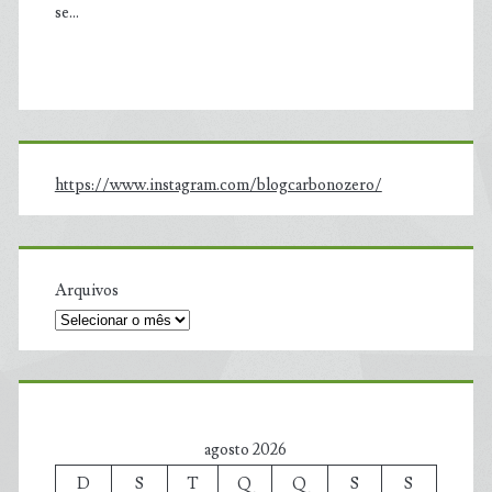
se…
https://www.instagram.com/blogcarbonozero/
Arquivos
agosto 2026
D
S
T
Q
Q
S
S