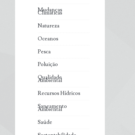
Mudanças
Climáticas
Natureza
Oceanos
Pesca
Poluição
Qualidade
Ambiental
Recursos Hídricos
Saneamento
Ambiental
Saúde