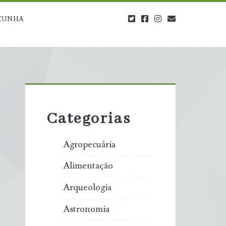
twitter
facebook
instagram
blog@carbono
CUNHA
Primary
Sidebar
Categorias
Agropecuária
Alimentação
Arqueologia
Astronomia