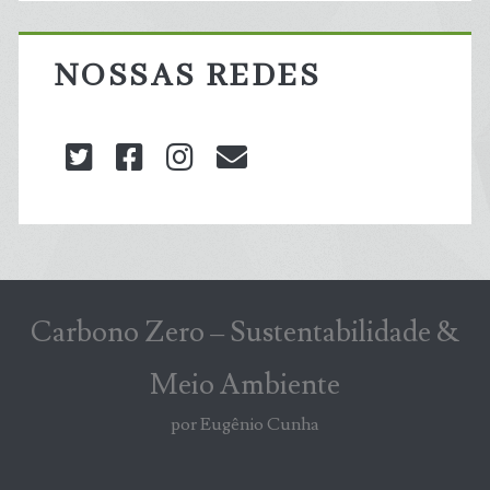
NOSSAS REDES
twitter
facebook
instagram
blog@carbonozero
Carbono Zero – Sustentabilidade &
Meio Ambiente
por Eugênio Cunha