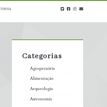
twitter
facebook
instagram
blog@carbono
CUNHA
Primary
Sidebar
Categorias
Agropecuária
Alimentação
Arqueologia
Astronomia