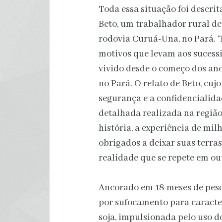
Toda essa situação foi descri
Beto, um trabalhador rural d
rodovia Curuá-Una, no Pará. “É 
motivos que levam aos sucess
vivido desde o começo dos an
no Pará. O relato de Beto, cuj
segurança e a confidencialida
detalhada realizada na região
história, a experiência de mil
obrigados a deixar suas terra
realidade que se repete em out
Ancorado em 18 meses de pesqu
por sufocamento para caracte
soja, impulsionada pelo uso d