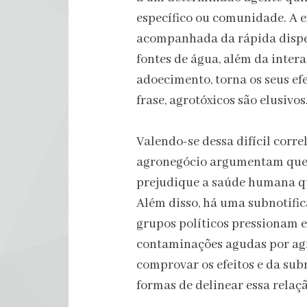
específico ou comunidade. A e
acompanhada da rápida dispers
fontes de água, além da inter
adoecimento, torna os seus ef
frase, agrotóxicos são elusivos
Valendo-se dessa difícil corre
agronegócio argumentam que n
prejudique a saúde humana q
Além disso, há uma subnotifica
grupos políticos pressionam e
contaminações agudas por agr
comprovar os efeitos e da subn
formas de delinear essa relaçã