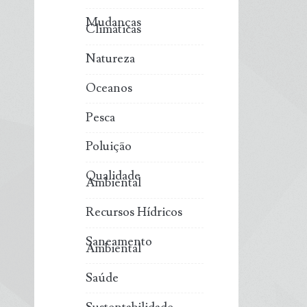
Mudanças
Climáticas
Natureza
Oceanos
Pesca
Poluição
Qualidade
Ambiental
Recursos Hídricos
Saneamento
Ambiental
Saúde