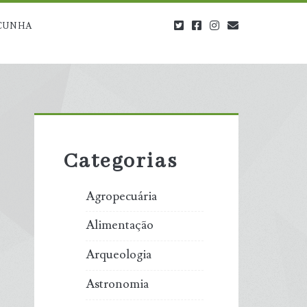
twitter
facebook
instagram
blog@carbono
CUNHA
Primary
Sidebar
Categorias
Agropecuária
Alimentação
Arqueologia
Astronomia