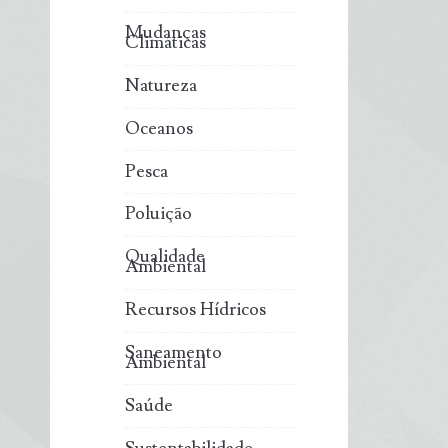
Mudanças
Climáticas
Natureza
Oceanos
Pesca
Poluição
Qualidade
Ambiental
Recursos Hídricos
Saneamento
Ambiental
Saúde