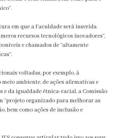
ico”.
tura em que a Faculdade será inserida
meros recursos tecnológicos inovadores”,
poníveis e chamados de “altamente
cas”.
ionais voltadas, por exemplo, à
o meio ambiente, de ações afirmativas e
 e da igualdade étnica-racial, a Comissão
um “projeto organizado para melhorar as
ão, bem como ações de inclusão e
a IES consegue articular tudo isso aos seus