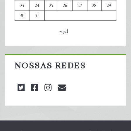
23
24
25
26
27
28
29
30
31
« jul
NOSSAS REDES
twitter
facebook
instagram
blog@carbonozero