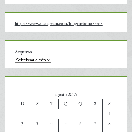
https://www.instagram.com/blogcarbonozero/
Arquivos
agosto 2026
D
S
T
Q
Q
S
S
1
2
3
4
5
6
7
8