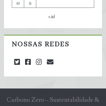
30
31
« jul
NOSSAS REDES
twitter
facebook
instagram
blog@carbonozero
Carbono Zero – Sustentabilidade &