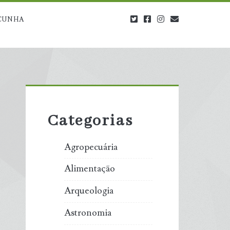
twitter
facebook
instagram
blog@carbono
CUNHA
Primary
Sidebar
Categorias
Agropecuária
Alimentação
Arqueologia
Astronomia