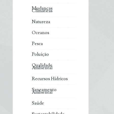
Mudanças
Climáticas
Natureza
Oceanos
Pesca
Poluição
Qualidade
Ambiental
Recursos Hídricos
Saneamento
Ambiental
Saúde