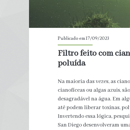
Publicado em 17/09/2023
Filtro feito com cia
poluída
Na maioria das vezes, as cia
cianofíceas ou algas azuis, s
desagradável na água. Em algu
até podem liberar toxinas, po
Invertendo essa lógica, pesqu
San Diego desenvolveram uma e