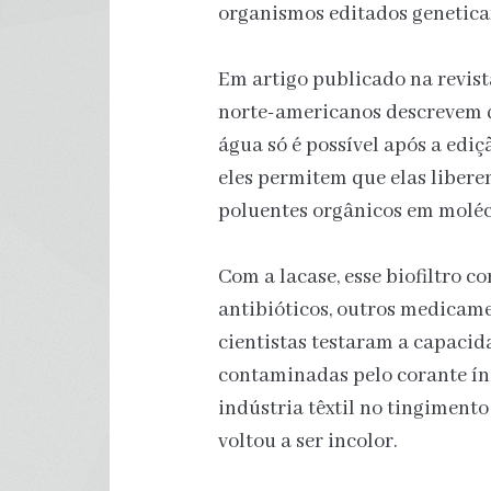
organismos editados geneticam
Em artigo publicado na revis
norte-americanos descrevem q
água só é possível após a ediçã
eles permitem que elas liber
poluentes orgânicos em moléc
Com a lacase, esse biofiltro 
antibióticos, outros medicamen
cientistas testaram a capaci
contaminadas pelo corante ín
indústria têxtil no tingimento 
voltou a ser incolor.