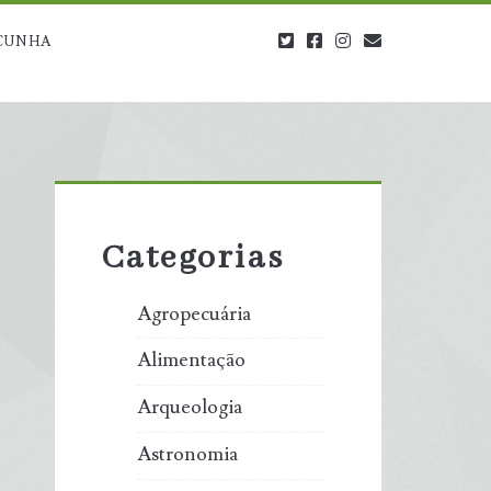
twitter
facebook
instagram
blog@carbono
CUNHA
Primary
Sidebar
Categorias
Agropecuária
Alimentação
Arqueologia
Astronomia