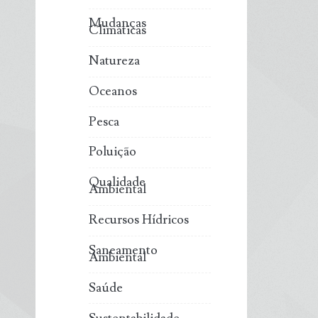
Mudanças
Climáticas
Natureza
Oceanos
Pesca
Poluição
Qualidade
Ambiental
Recursos Hídricos
Saneamento
Ambiental
Saúde