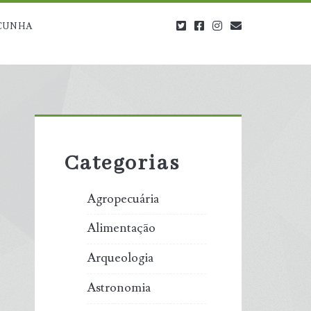
twitter
facebook
instagram
blog@carbono
CUNHA
Primary
Sidebar
Categorias
Agropecuária
Alimentação
Arqueologia
Astronomia