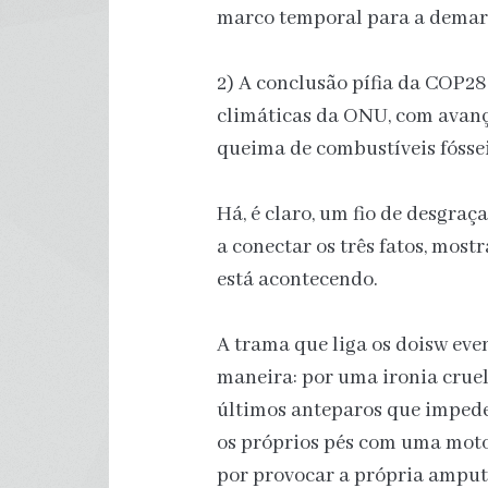
marco temporal para a demarc
2) A conclusão pífia da COP28
climáticas da ONU, com avanç
queima de combustíveis fósseis
Há, é claro, um fio de desgraç
a conectar os três fatos, mos
está acontecendo.
A trama que liga os doisw eve
maneira: por uma ironia cruel
últimos anteparos que impede
os próprios pés com uma motos
por provocar a própria amput