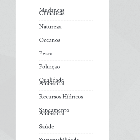
Mudanças
Climáticas
Natureza
Oceanos
Pesca
Poluição
Qualidade
Ambiental
Recursos Hídricos
Saneamento
Ambiental
Saúde