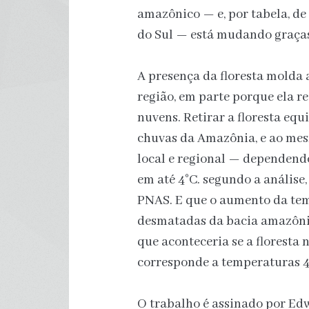
amazônico — e, por tabela, de
do Sul — está mudando graças 
A presença da floresta molda 
região, em parte porque ela r
nuvens. Retirar a floresta eq
chuvas da Amazônia, e ao me
local e regional — dependend
em até 4°C. segundo a análise,
PNAS. E que o aumento da te
desmatadas da bacia amazônica
que aconteceria se a floresta 
corresponde a temperaturas 4°
O trabalho é assinado por Edw