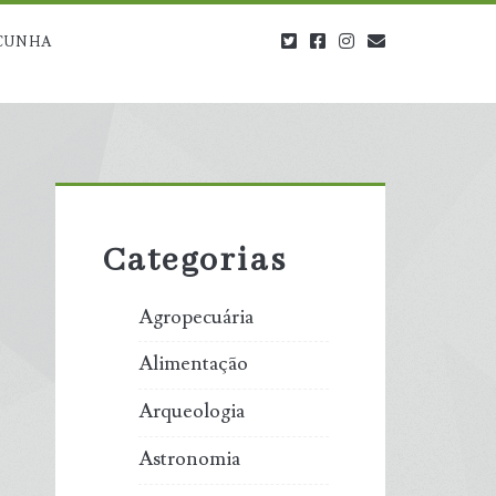
twitter
facebook
instagram
blog@carbono
CUNHA
Primary
Sidebar
Categorias
Agropecuária
Alimentação
Arqueologia
Astronomia