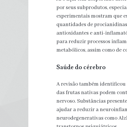
por seus subprodutos, especi
experimentais mostram que es
quantidades de procianidina
antioxidantes e anti-inflamat
para reduzir processos inflam
metabólicos, assim como de co
Saúde do cérebro
A revisão também identificou 
das frutas nativas podem cont
nervoso. Substâncias presen
ajudar a reduzir a neuroinfla
neurodegenerativas como Alzh
transtornos psiquiátricos.