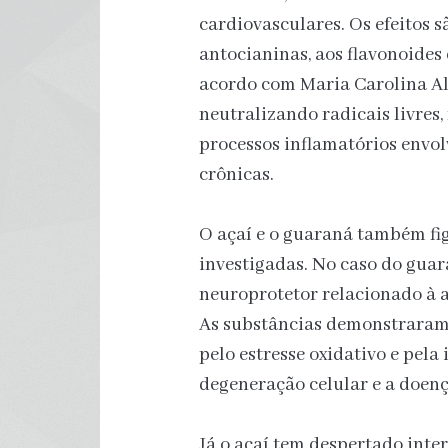
cardiovasculares. Os efeitos s
antocianinas, aos flavonoides 
acordo com Maria Carolina Al
neutralizando radicais livres
processos inflamatórios envo
crônicas.
O açaí e o guaraná também fi
investigadas. No caso do guar
neuroprotetor relacionado à a
As substâncias demonstraram
pelo estresse oxidativo e pela
degeneração celular e a doenç
Já o açaí tem despertado int