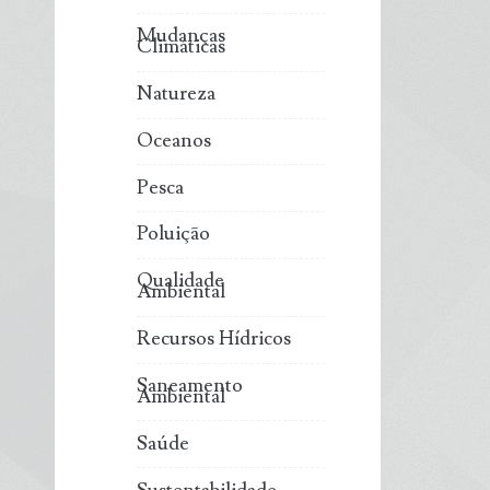
Mudanças
Climáticas
Natureza
Oceanos
Pesca
Poluição
Qualidade
Ambiental
Recursos Hídricos
Saneamento
Ambiental
Saúde