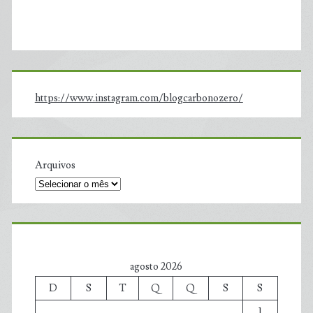
https://www.instagram.com/blogcarbonozero/
Arquivos
agosto 2026
D
S
T
Q
Q
S
S
1