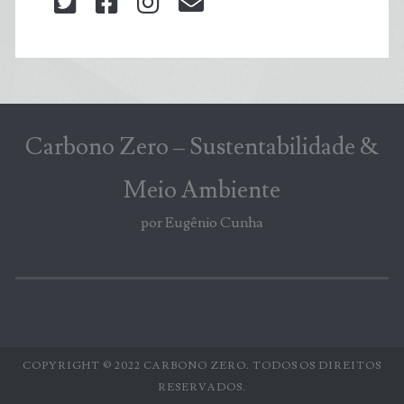
twitter
facebook
instagram
blog@carbonozero
Carbono Zero – Sustentabilidade &
Meio Ambiente
por Eugênio Cunha
COPYRIGHT © 2022 CARBONO ZERO. TODOS OS DIREITOS
RESERVADOS.