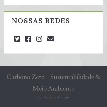
NOSSAS REDES
twitter
facebook
instagram
blog@carbonozero
Carbono Zero – Sustentabilidade &
Meio Ambiente
por Eugênio Cunha