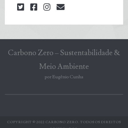
twitter
facebook
instagram
blog@carbonozero
Carbono Zero – Sustentabilidade &
Meio Ambiente
por Eugênio Cunha
COPYRIGHT © 2022 CARBONO ZERO. TODOS OS DIREITOS