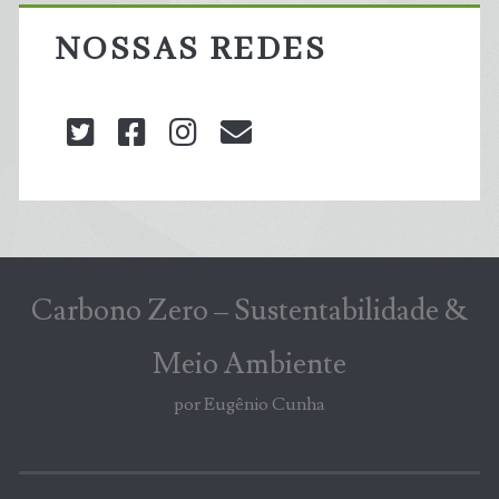
NOSSAS REDES
twitter
facebook
instagram
blog@carbonozero
Carbono Zero – Sustentabilidade &
Meio Ambiente
por Eugênio Cunha