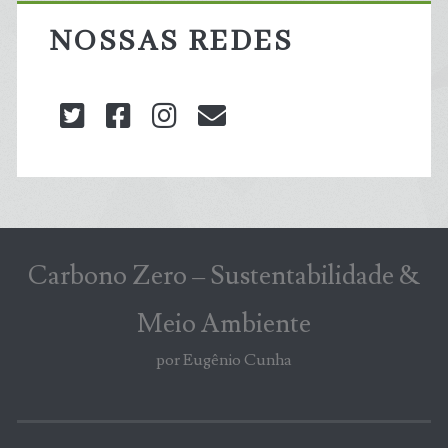
NOSSAS REDES
twitter
facebook
instagram
blog@carbonozero
Carbono Zero – Sustentabilidade &
Meio Ambiente
por Eugênio Cunha