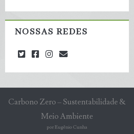
NOSSAS REDES
twitter
facebook
instagram
blog@carbonozero
Carbono Zero – Sustentabilidade &
Meio Ambiente
por Eugênio Cunha