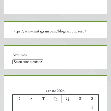
https://www.instagram.com/blogcarbonozero/
Arquivos
agosto 2026
D
S
T
Q
Q
S
S
1