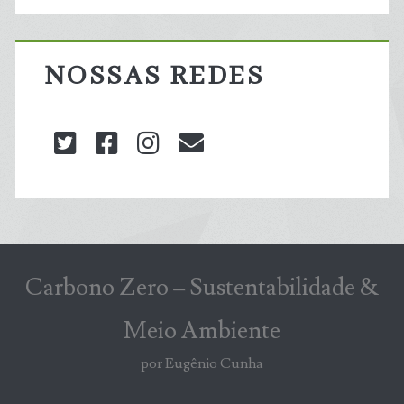
NOSSAS REDES
twitter
facebook
instagram
blog@carbonozero
Carbono Zero – Sustentabilidade &
Meio Ambiente
por Eugênio Cunha