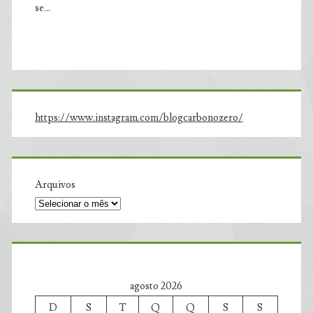
se…
https://www.instagram.com/blogcarbonozero/
Arquivos
agosto 2026
D
S
T
Q
Q
S
S