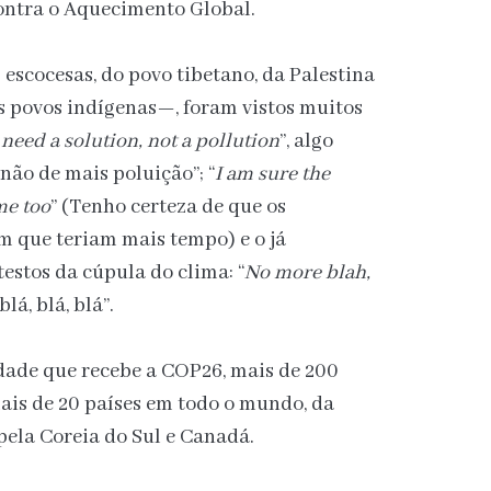
ontra o Aquecimento Global.
scocesas, do povo tibetano, da Palestina
 povos indígenas—, foram vistos muitos
need a solution, not a pollution
”, algo
não de mais poluição”; “
I am sure the
me too
” (Tenho certeza de que os
 que teriam mais tempo) e o já
stos da cúpula do clima: “
No more blah,
blá, blá, blá”.
ade que recebe a COP26, mais de 200
is de 20 países em todo o mundo, da
pela Coreia do Sul e Canadá.