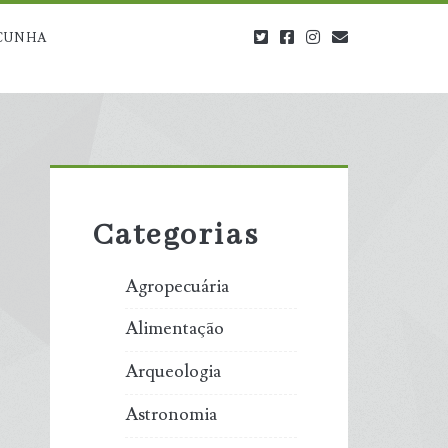
twitter
facebook
instagram
blog@carbono
CUNHA
Primary
Sidebar
Categorias
Agropecuária
Alimentação
Arqueologia
Astronomia