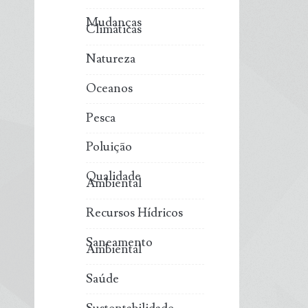
Mudanças
Climáticas
Natureza
Oceanos
Pesca
Poluição
Qualidade
Ambiental
Recursos Hídricos
Saneamento
Ambiental
Saúde