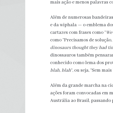
mais ação e menos palavras c
Além de numerosas bandeiras e
e da wiphala — o emblema dos
cartazes com frases como “
We 
como “Precisamos de solução, 
dinosaurs thought they had ti
dinossauros também pensaram
conhecido como lema dos prote
blah, blah
”, ou seja, “Sem mais 
Além da grande marcha na cid
ações foram convocadas em ma
Austrália ao Brasil, passando 