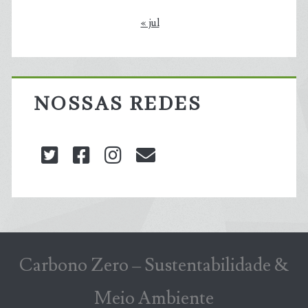
« jul
NOSSAS REDES
twitter
facebook
instagram
blog@carbonozero
Carbono Zero – Sustentabilidade &
Meio Ambiente