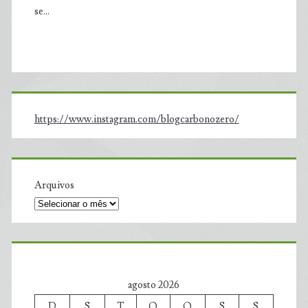
se…
https://www.instagram.com/blogcarbonozero/
Arquivos
agosto 2026
D
S
T
Q
Q
S
S