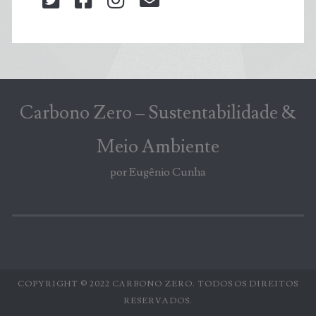
twitter
facebook
instagram
blog@carbonozero
Carbono Zero – Sustentabilidade &
Meio Ambiente
por Eugênio Cunha
COPYRIGHT © 2022 CARBONO ZERO. TODOS OS DIREITOS
RESERVADOS.