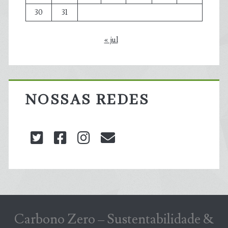
30
31
« jul
NOSSAS REDES
twitter
facebook
instagram
blog@carbonozero
Carbono Zero – Sustentabilidade &