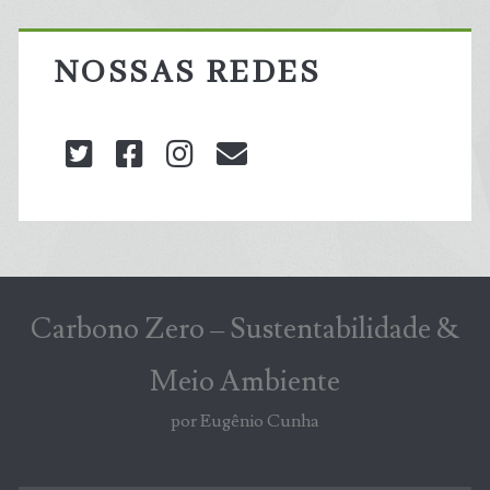
NOSSAS REDES
twitter
facebook
instagram
blog@carbonozero
Carbono Zero – Sustentabilidade &
Meio Ambiente
por Eugênio Cunha