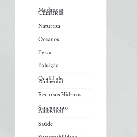
Mudanças
Climáticas
Natureza
Oceanos
Pesca
Poluição
Qualidade
Ambiental
Recursos Hídricos
Saneamento
Ambiental
Saúde