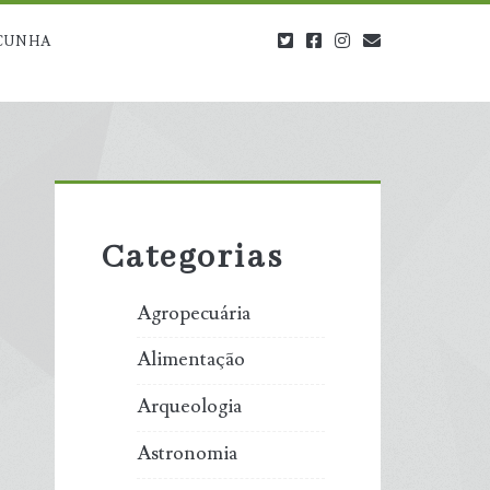
twitter
facebook
instagram
blog@carbono
CUNHA
Primary
Sidebar
Categorias
Agropecuária
Alimentação
Arqueologia
Astronomia