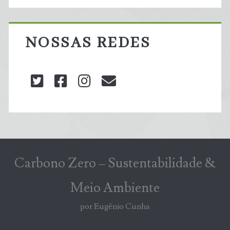
NOSSAS REDES
twitter
facebook
instagram
blog@carbonozero
Carbono Zero – Sustentabilidade &
Meio Ambiente
por Eugênio Cunha