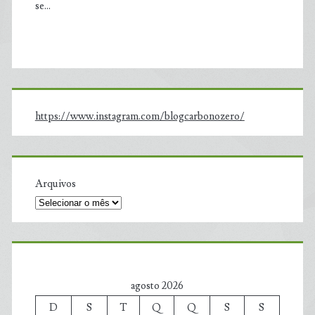
se…
https://www.instagram.com/blogcarbonozero/
Arquivos
agosto 2026
D
S
T
Q
Q
S
S