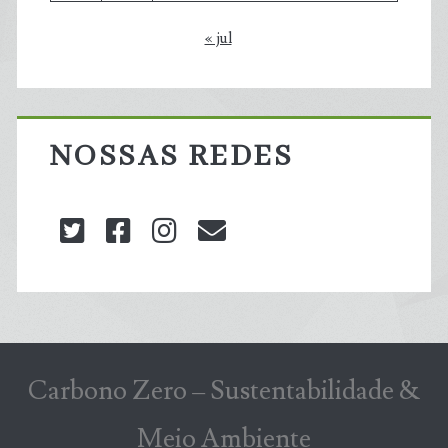
« jul
NOSSAS REDES
twitter
facebook
instagram
blog@carbonozero
Carbono Zero – Sustentabilidade &
Meio Ambiente