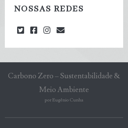
NOSSAS REDES
twitter
facebook
instagram
blog@carbonozero
Carbono Zero – Sustentabilidade &
Meio Ambiente
por Eugênio Cunha