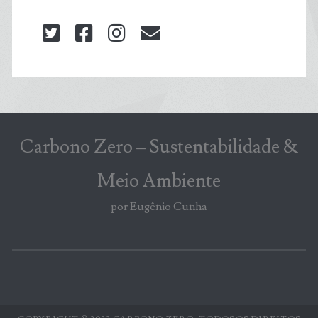
twitter
facebook
instagram
blog@carbonozero
Carbono Zero – Sustentabilidade &
Meio Ambiente
por Eugênio Cunha