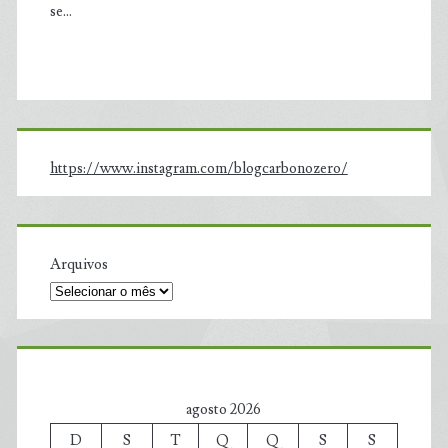
se…
https://www.instagram.com/blogcarbonozero/
Arquivos
agosto 2026
D
S
T
Q
Q
S
S