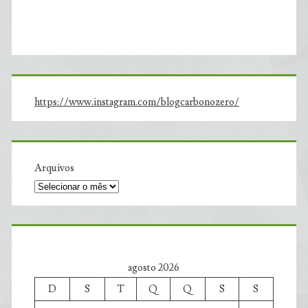
https://www.instagram.com/blogcarbonozero/
Arquivos
agosto 2026
D
S
T
Q
Q
S
S