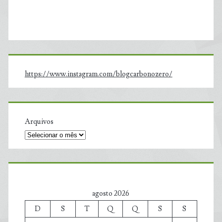
https://www.instagram.com/blogcarbonozero/
Arquivos
agosto 2026
D
S
T
Q
Q
S
S