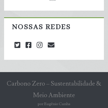
NOSSAS REDES
twitter
facebook
instagram
blog@carbonozero
Carbono Zero – Sustentabilidade &
Meio Ambiente
por Eugênio Cunha