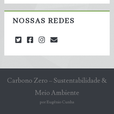
NOSSAS REDES
twitter
facebook
instagram
blog@carbonozero
Carbono Zero – Sustentabilidade &
Meio Ambiente
por Eugênio Cunha