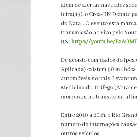
além de alertas nas redes soci
feira(19), o Crea-RN Debate p
do Natal. O evento está marca
transmissão ao vivo pelo You
RN.
https://youtu.be/E2AOM
De acordo com dados do Ipea 
Aplicada) existem 50 milhões d
automóveis no país. Levantam
Medicina do Tráfego (Abramet)
morreram no trânsito na últi
Entre 2010 a 2019, o Rio Gra
número de internações causad
outros veículos.