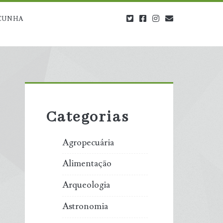
twitter
facebook
instagram
blog@carbono
CUNHA
Primary
Sidebar
Categorias
Agropecuária
Alimentação
Arqueologia
Astronomia