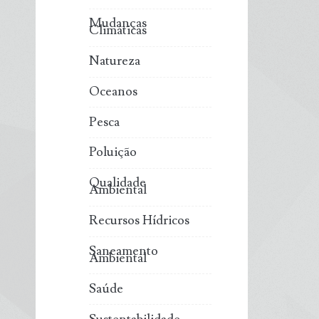
Mudanças
Climáticas
Natureza
Oceanos
Pesca
Poluição
Qualidade
Ambiental
Recursos Hídricos
Saneamento
Ambiental
Saúde