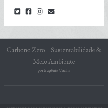
twitter
facebook
instagram
blog@carbonozero
Carbono Zero – Sustentabilidade &
Meio Ambiente
por Eugênio Cunha