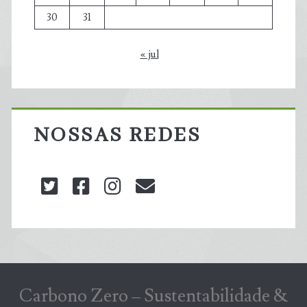
30
31
« jul
NOSSAS REDES
twitter
facebook
instagram
blog@carbonozero
Carbono Zero – Sustentabilidade &