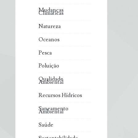
Mudanças
Climáticas
Natureza
Oceanos
Pesca
Poluição
Qualidade
Ambiental
Recursos Hídricos
Saneamento
Ambiental
Saúde