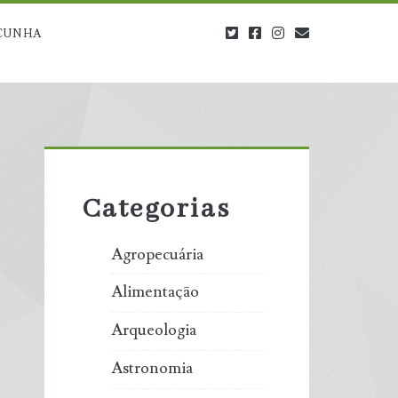
twitter
facebook
instagram
blog@carbono
CUNHA
Primary
Sidebar
Categorias
Agropecuária
Alimentação
Arqueologia
Astronomia