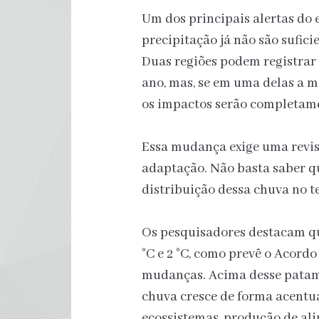
Um dos principais alertas do 
precipitação já não são sufici
Duas regiões podem registrar
ano, mas, se em uma delas a m
os impactos serão completame
Essa mudança exige uma revis
adaptação. Não basta saber qu
distribuição dessa chuva no 
Os pesquisadores destacam qu
°C e 2 °C, como prevê o Acordo
mudanças. Acima desse patama
chuva cresce de forma acentua
ecossistemas, produção de ali