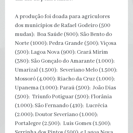
A produção foi doada para agriculores
dos municípios de Rafael Godeiro (500
mudas); Boa Saúde (800); São Bento do
Norte (1000); Pedra Grande (500); Viçosa
(500); Lagoa Nova (900); Ceará Mirim
(380); São Gonçalo do Amarante (1.000);
Umarizal (1.500); Severiano Melo (1.500);
Mossoró (4.000); Riacho da Cruz (1.000);
Upanema (1.000); Paraú (500); João Dias
(500); Triunfo Potiguar (500); Florânia
(1.000); São Fernando (410); Lucrécia
(2.000); Doutor Severiano (1.000);
Portalegre (2.500); Luis Gomes (1.500);
Serrinha dos Pintos (500); e Lagoa Nova