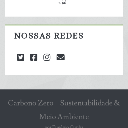
« jul
NOSSAS REDES
twitter
facebook
instagram
blog@carbonozero
Carbono Zero – Sustentabilidade &
Meio Ambiente
por Eugênio Cunha