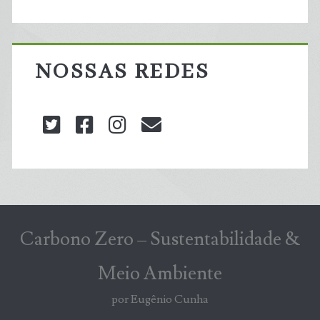
NOSSAS REDES
twitter
facebook
instagram
blog@carbonozero
Carbono Zero – Sustentabilidade &
Meio Ambiente
por Eugênio Cunha