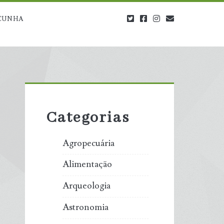
twitter
facebook
instagram
blog@carbono
CUNHA
Primary
Sidebar
Categorias
Agropecuária
Alimentação
Arqueologia
Astronomia