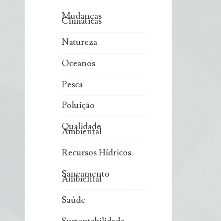
Mudanças
Climáticas
Natureza
Oceanos
Pesca
Poluição
Qualidade
Ambiental
Recursos Hídricos
Saneamento
Ambiental
Saúde