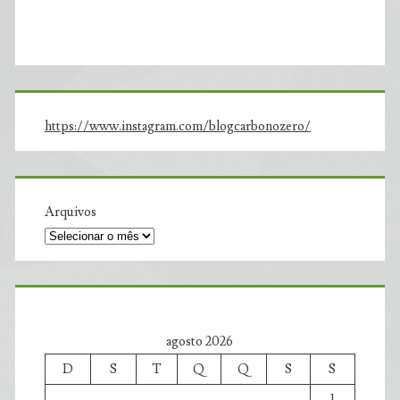
https://www.instagram.com/blogcarbonozero/
Arquivos
agosto 2026
D
S
T
Q
Q
S
S
1