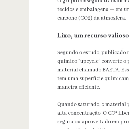
O grupo conseguiu transforma
tecidos e embalagens — em um
carbono (CO2) da atmosfera.
Lixo, um recurso valioso
Segundo o estudo, publicado n
químico “upcycle” converte o
material chamado BAETA. Esse
tem uma superfície quimicame
maneira eficiente.
Quando saturado, o material p
alta concentração. O CO² lib
segura ou aproveitado em pro