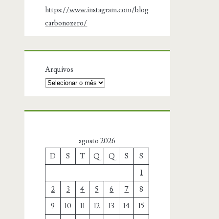
https://www.instagram.com/blog
carbonozero/
Arquivos
agosto 2026
D
S
T
Q
Q
S
S
1
2
3
4
5
6
7
8
9
10
11
12
13
14
15