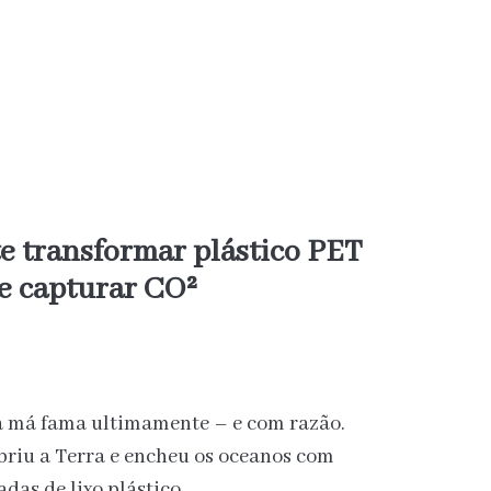
e transformar plástico PET
e capturar CO²
a má fama ultimamente – e com razão.
briu a Terra e encheu os oceanos com
adas de lixo plástico.