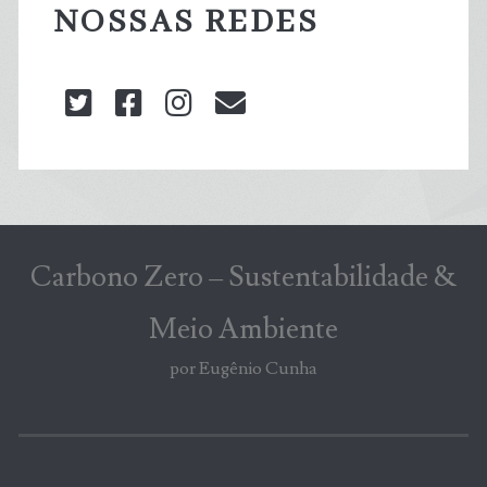
NOSSAS REDES
twitter
facebook
instagram
blog@carbonozero
Carbono Zero – Sustentabilidade &
Meio Ambiente
por Eugênio Cunha