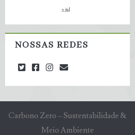
« jul
NOSSAS REDES
twitter
facebook
instagram
blog@carbonozero
Carbono Zero – Sustentabilidade &
Meio Ambiente