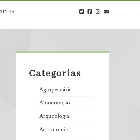
twitter
facebook
instagram
blog@carbono
CUNHA
Primary
Sidebar
Categorias
Agropecuária
Alimentação
Arqueologia
Astronomia