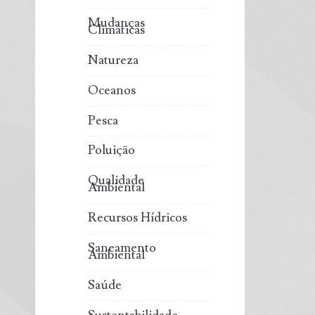
Mudanças
Climáticas
Natureza
Oceanos
Pesca
Poluição
Qualidade
Ambiental
Recursos Hídricos
Saneamento
Ambiental
Saúde